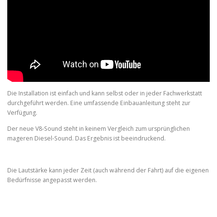
Die Installation ist einfach und kann selbst oder in jeder Fachwerkstatt
durchgeführt werden. Eine umfassende Einbauanleitung steht zur
Verfügung.
Der neue V8-Sound steht in keinem Vergleich zum ursprünglichen
mageren Diesel-Sound. Das Ergebnis ist beeindruckend.
Die Lautstärke kann jeder Zeit (auch während der Fahrt) auf die eigenen
Bedürfnisse angepasst werden.