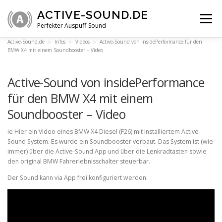
Zum
ACTIVE-SOUND.DE
Inhalt
Menü
springen
Perfekter Auspuff-Sound
Active-Sound.de
Infos
Videos
Active-Sound von insidePerformance für den
BMW X4 mit einem Soundbooster – Video
ÜBERSICHT
VIDEOS
INFOS
SHOP
Active-Sound von insidePerformance
TECHNIK
FAQ
für den BMW X4 mit einem
Soundbooster – Video
ie Hier ein Video eines BMW X4 Diesel (F26) mit installiertem Active-
Sound System. Es wurde ein Soundbooster verbaut. Das System ist (wie
immer) über die Active-Sound App und über die Lenkradtasten sowie
den original BMW Fahrerlebnisschalter steuerbar.
Der Sound kann via App frei konfiguriert werden: