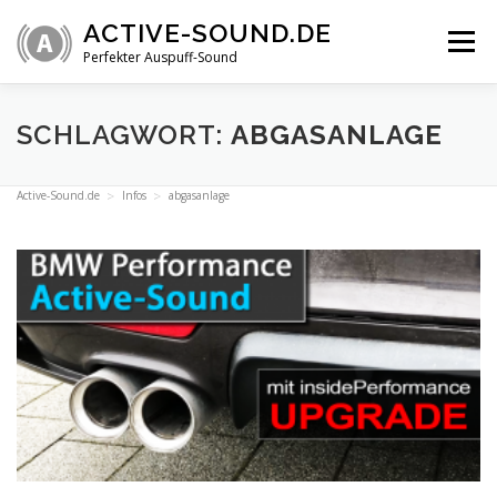
Zum
ACTIVE-SOUND.DE
Inhalt
Menü
springen
Perfekter Auspuff-Sound
ÜBERSICHT
VIDEOS
INFOS
SHOP
SCHLAGWORT:
ABGASANLAGE
Active-Sound.de
Infos
abgasanlage
TECHNIK
FAQ