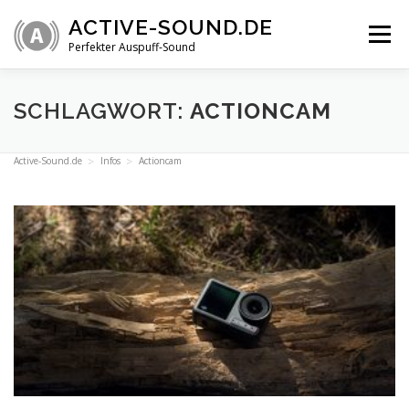
Zum
ACTIVE-SOUND.DE
Inhalt
Menü
springen
Perfekter Auspuff-Sound
ÜBERSICHT
VIDEOS
INFOS
SHOP
SCHLAGWORT:
ACTIONCAM
Active-Sound.de
Infos
Actioncam
TECHNIK
FAQ