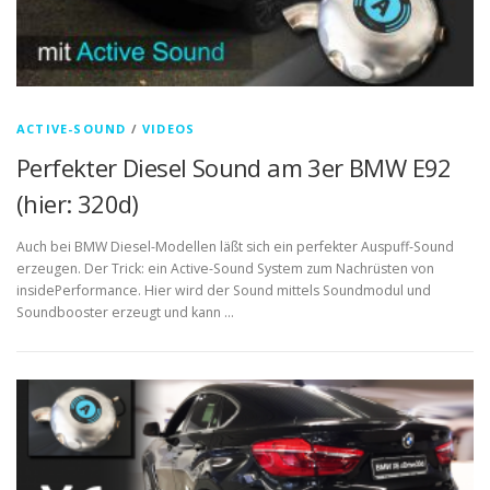
ACTIVE-SOUND
/
VIDEOS
Perfekter Diesel Sound am 3er BMW E92
(hier: 320d)
Auch bei BMW Diesel-Modellen läßt sich ein perfekter Auspuff-Sound
erzeugen. Der Trick: ein Active-Sound System zum Nachrüsten von
insidePerformance. Hier wird der Sound mittels Soundmodul und
Soundbooster erzeugt und kann …