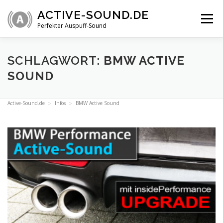
Zum
ACTIVE-SOUND.DE
Inhalt
Menü
springen
Perfekter Auspuff-Sound
ÜBERSICHT
VIDEOS
INFOS
SHOP
SCHLAGWORT:
BMW ACTIVE
SOUND
TECHNIK
FAQ
Active-Sound.de
Infos
BMW Active Sound