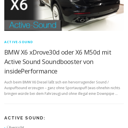
ACTIVE-SOUND
BMW X6 xDrove30d oder X6 M50d mit
Active Sound Soundbooster von
insidePerformance
Auch beim BMW X6 Diesel läßt sich ein hervorragender Sound /
Auspuffsound erzeugen – ganz ohne Sportauspuff (was ohnehin nichts
bringen würde bei dem Fahrzeug) und ohne illegal eine Downpipe …
ACTIVE SOUND:
Übersicht