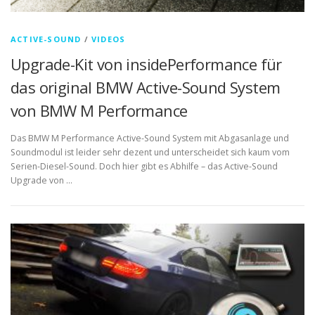
ACTIVE-SOUND
/
VIDEOS
Upgrade-Kit von insidePerformance für
das original BMW Active-Sound System
von BMW M Performance
Das BMW M Performance Active-Sound System mit Abgasanlage und
Soundmodul ist leider sehr dezent und unterscheidet sich kaum vom
Serien-Diesel-Sound. Doch hier gibt es Abhilfe – das Active-Sound
Upgrade von …