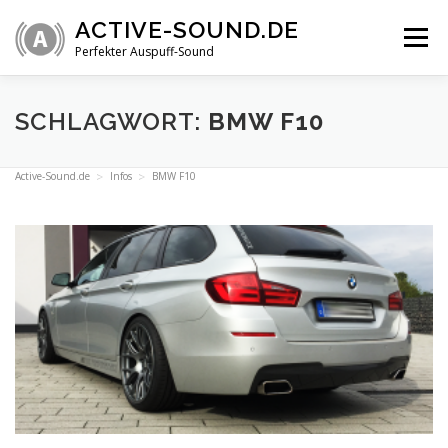
Zum
ACTIVE-SOUND.DE
Inhalt
Menü
springen
Perfekter Auspuff-Sound
ÜBERSICHT
VIDEOS
INFOS
SHOP
SCHLAGWORT:
BMW F10
Active-Sound.de
Infos
BMW F10
TECHNIK
FAQ