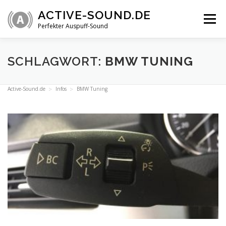
Zum
ACTIVE-SOUND.DE
Inhalt
Menü
springen
Perfekter Auspuff-Sound
ÜBERSICHT
VIDEOS
INFOS
SHOP
SCHLAGWORT:
BMW TUNING
Active-Sound.de
Infos
BMW Tuning
TECHNIK
FAQ