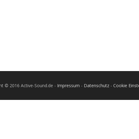
ht © 2016 Active-Sound.de -
Impressum
-
Datenschutz
-
Cookie Einst