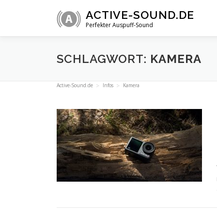
Zum
ACTIVE-SOUND.DE
Inhalt
Perfekter Auspuff-Sound
springen
SCHLAGWORT:
KAMERA
Active-Sound.de
Infos
Kamera