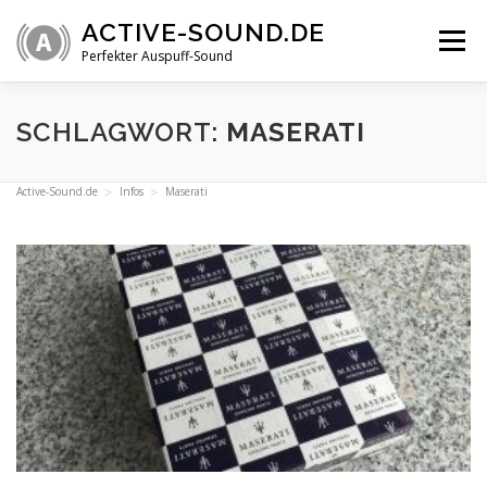
Zum
ACTIVE-SOUND.DE
Inhalt
Menü
springen
Perfekter Auspuff-Sound
ÜBERSICHT
VIDEOS
INFOS
SHOP
SCHLAGWORT:
MASERATI
Active-Sound.de
Infos
Maserati
TECHNIK
FAQ