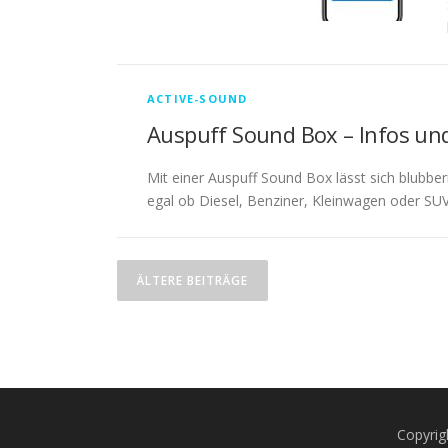
ACTIVE-SOUND
Auspuff Sound Box – Infos und
Mit einer Auspuff Sound Box lässt sich blubb
egal ob Diesel, Benziner, Kleinwagen oder SU
B
ÄLTERE BEITRÄGE
e
i
t
r
Copyrig
a