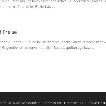
Sound Ratenzahlung beim führenden Active Sound-Anbieter Maxhaus
kommt mit finanzieller Flexibilität, …
 Preise
ernder V8- oder V6-Sound bei so ziemlich jedem Fahrzeug nachrüsten 
V. Gegenüber einer konventionellen Sportauspuffanlage bzw. …
ht © 2016 Active-Sound.de -
Impressum
-
Datenschutz
-
Cookie Einst