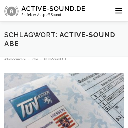
Zum
ACTIVE-SOUND.DE
Inhalt
Menü
springen
Perfekter Auspuff-Sound
ÜBERSICHT
VIDEOS
INFOS
SHOP
SCHLAGWORT:
ACTIVE-SOUND
ABE
TECHNIK
FAQ
Active-Sound.de
Infos
Active-Sound ABE