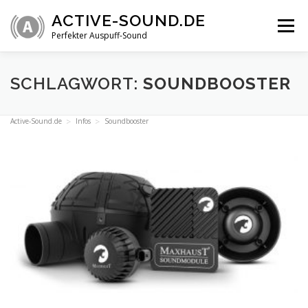
Zum
ACTIVE-SOUND.DE
Inhalt
Menü
springen
Perfekter Auspuff-Sound
ÜBERSICHT
VIDEOS
INFOS
SHOP
SCHLAGWORT:
SOUNDBOOSTER
Active-Sound.de
Infos
Soundbooster
TECHNIK
FAQ