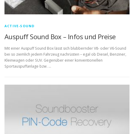
ACTIVE-SOUND
Auspuff Sound Box – Infos und Preise
Mit einer Auspuff Sound Box lässt sich blubbernder V8- oder V6-Sound
bei so ziemlich jedem Fahrzeug nachrüsten – egal ob Diesel, Benziner,
Kleinwagen oder SUV. Gegenüber einer konventionellen
Sportauspuffanlage bzw. …