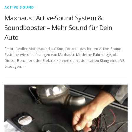
ACTIVE-SOUND
Maxhaust Active-Sound System &
Soundbooster – Mehr Sound für Dein
Auto
Ein kraftvoller Motorsound auf Knopfdruck – das bieten Active-Sound
Systeme wie die Lösungen von Maxhaust. Moderne Fahrzeuge, ob
Diesel, Benziner oder Elektro, können damit den satten Klang eines V8
erzeugen, …